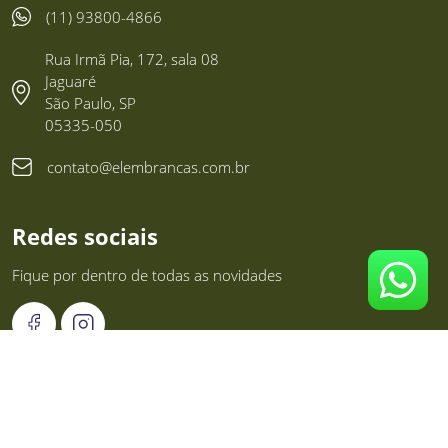
(11) 93800-4866
Rua Irmã Pia, 172, sala 08
Jaguaré
São Paulo, SP
05335-050
contato@elembrancas.com.br
Redes sociais
Fique por dentro de todas as novidades
List Corp Brindes e Eventos LTDA. - 23.277.255/0001-00 -
Elembranças
©
2026
Todos os direitos reservados. Plataforma
Brinde.me
.