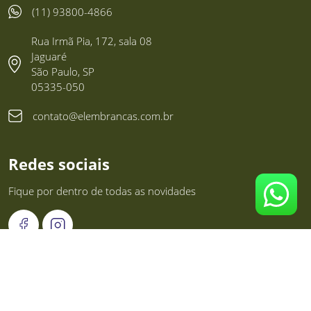
(11) 93800-4866
Rua Irmã Pia, 172, sala 08
Jaguaré
São Paulo, SP
05335-050
contato@elembrancas.com.br
Redes sociais
Fique por dentro de todas as novidades
List Corp Brindes e Eventos LTDA. - 23.277.255/0001-00 -
Elembranças
©
2026
Todos os direitos reservados. Plataforma
Brinde.me
.