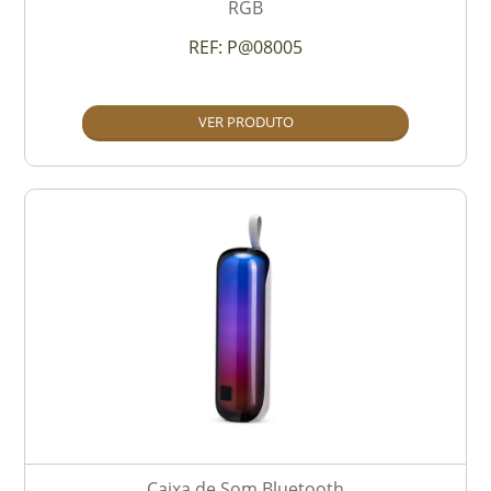
RGB
REF:
P@08005
VER PRODUTO
Caixa de Som Bluetooth